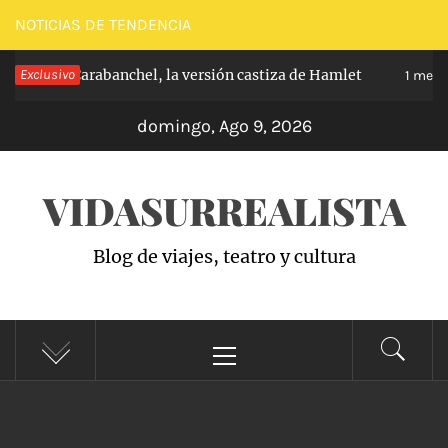
Saltar
NOTICIAS DE TENDENCIA
al
ríncipe de Carabanchel, la versión castiza de Hamlet
Exclusivo
contenido
1 mes 
domingo, Ago 9, 2026
VIDASURREALISTA
Blog de viajes, teatro y cultura
Menú
principal