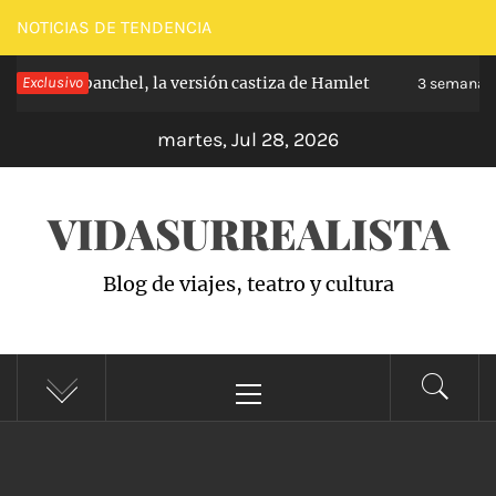
Saltar
NOTICIAS DE TENDENCIA
al
ipe de Carabanchel, la versión castiza de Hamlet
Exclusivo
contenido
3 semanas 
martes, Jul 28, 2026
VIDASURREALISTA
Blog de viajes, teatro y cultura
Menú
principal