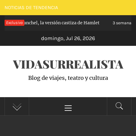
Saltar
NOTICIAS DE TENDENCIA
al
e de Carabanchel, la versión castiza de Hamlet
Exclusivo
contenido
3 semanas h
domingo, Jul 26, 2026
VIDASURREALISTA
Blog de viajes, teatro y cultura
Menú
principal