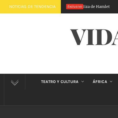
Saltar
NOTICIAS DE TENDENCIA
El Príncipe de Carabanchel, la versión castiza de Hamlet
Exclusivo
3
al
contenido
VID
TEATRO Y CULTURA
ÁFRICA