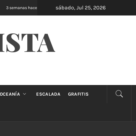
sábado, Jul 25, 2026
Oveja Negra: el unipersonal que se ríe de los m
3 semanas hace
ISTA
OCEANÍA
ESCALADA
GRAFITIS