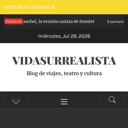
Saltar
NOTICIAS DE TENDENCIA
al
pe de Carabanchel, la versión castiza de Hamlet
Exclusivo
contenido
3 semanas h
miércoles, Jul 29, 2026
VIDASURREALISTA
Blog de viajes, teatro y cultura
Menú
principal