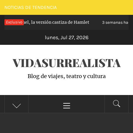
Saltar
NOTICIAS DE TENDENCIA
al
 Carabanchel, la versión castiza de Hamlet
Exclusivo
contenido
3 semanas hace
lunes, Jul 27, 2026
VIDASURREALISTA
Blog de viajes, teatro y cultura
Menú
principal