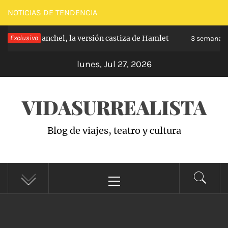
Saltar
NOTICIAS DE TENDENCIA
al
pe de Carabanchel, la versión castiza de Hamlet
Exclusivo
contenido
3 semanas h
lunes, Jul 27, 2026
VIDASURREALISTA
Blog de viajes, teatro y cultura
Menú
principal