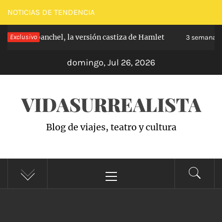
Saltar
NOTICIAS DE TENDENCIA
al
pe de Carabanchel, la versión castiza de Hamlet
Exclusivo
contenido
3 semanas h
domingo, Jul 26, 2026
VIDASURREALISTA
Blog de viajes, teatro y cultura
Menú
principal