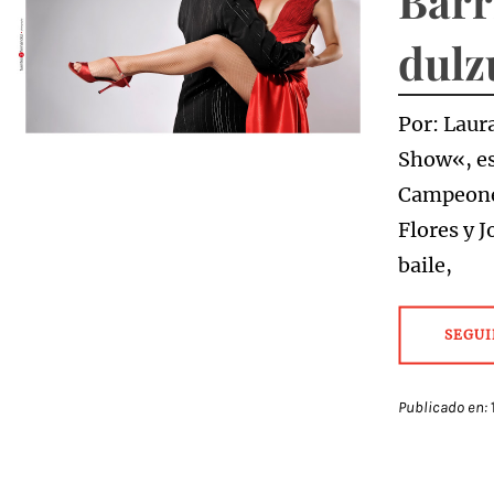
Barr
dulz
Por: Lau
Show«, es
Campeones
Flores y 
baile,
SEGUI
Publicado en: