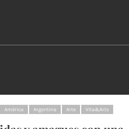
:
América
Argentina
Arte
Vita&Arts