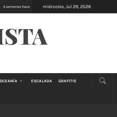
miércoles, Jul 29, 2026
Oveja Negra: el unipersonal que se ríe de los ma
 semanas hace
ISTA
OCEANÍA
ESCALADA
GRAFITIS