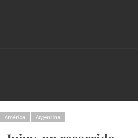
:
América
Argentina