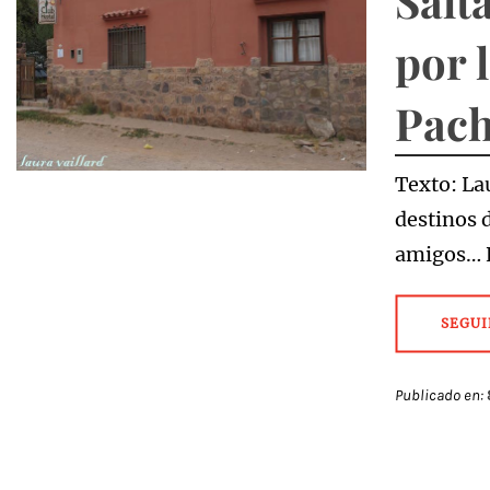
Salt
por 
Pac
Texto: La
destinos 
amigos… E
SEGUI
Publicado en: