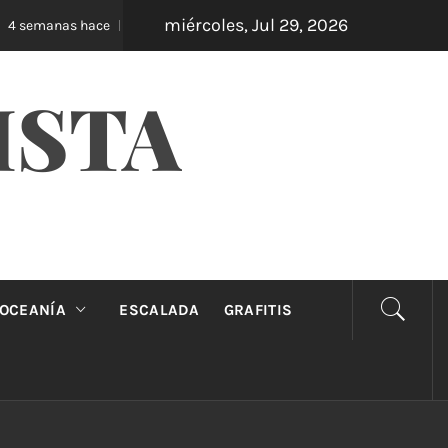
miércoles, Jul 29, 2026
Oveja Negra: el unipersonal que se ríe de los ma
semanas hace
ISTA
OCEANÍA
ESCALADA
GRAFITIS