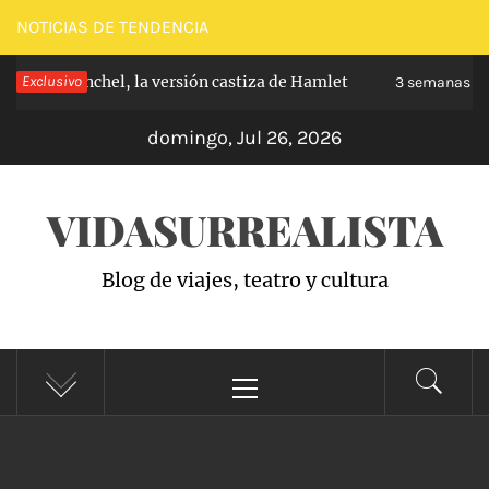
Saltar
NOTICIAS DE TENDENCIA
al
 de Carabanchel, la versión castiza de Hamlet
Exclusivo
contenido
3 semanas ha
domingo, Jul 26, 2026
VIDASURREALISTA
Blog de viajes, teatro y cultura
Menú
principal