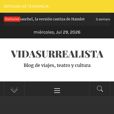
Saltar
NOTICIAS DE TENDENCIA
al
ipe de Carabanchel, la versión castiza de Hamlet
Exclusivo
contenido
3 semanas 
miércoles, Jul 29, 2026
VIDASURREALISTA
Blog de viajes, teatro y cultura
Menú
principal