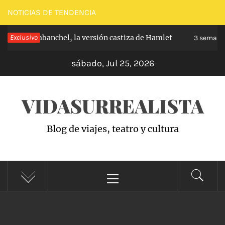
Saltar
NOTICIAS DE TENDENCIA
al
ipe de Carabanchel, la versión castiza de Hamlet
Exclusivo
contenido
3 semanas
sábado, Jul 25, 2026
VIDASURREALISTA
Blog de viajes, teatro y cultura
Menú
principal