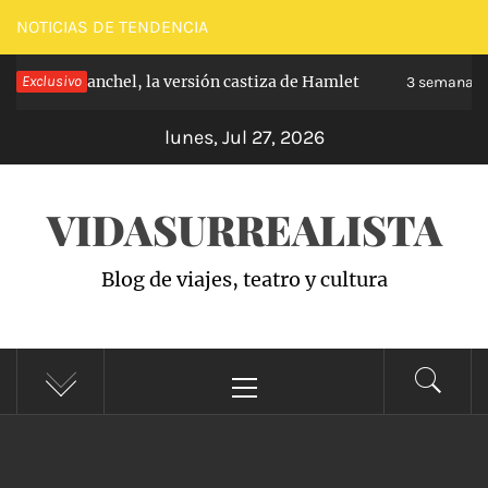
Saltar
NOTICIAS DE TENDENCIA
al
pe de Carabanchel, la versión castiza de Hamlet
Exclusivo
contenido
3 semanas h
lunes, Jul 27, 2026
VIDASURREALISTA
Blog de viajes, teatro y cultura
Menú
principal