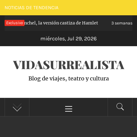
Saltar
NOTICIAS DE TENDENCIA
al
 de Carabanchel, la versión castiza de Hamlet
Exclusivo
contenido
3 semanas hac
miércoles, Jul 29, 2026
VIDASURREALISTA
Blog de viajes, teatro y cultura
Menú
principal