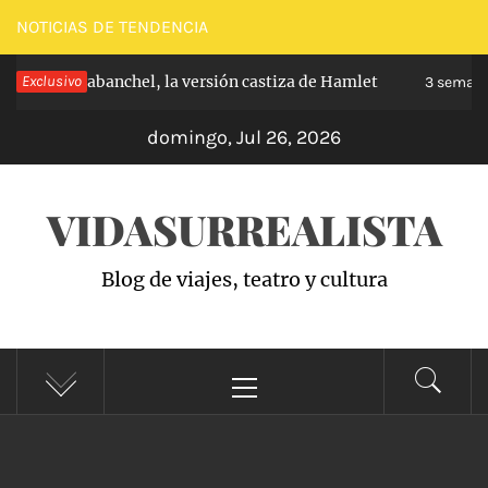
Saltar
NOTICIAS DE TENDENCIA
al
cipe de Carabanchel, la versión castiza de Hamlet
Exclusivo
contenido
3 semanas
domingo, Jul 26, 2026
VIDASURREALISTA
Blog de viajes, teatro y cultura
Menú
principal