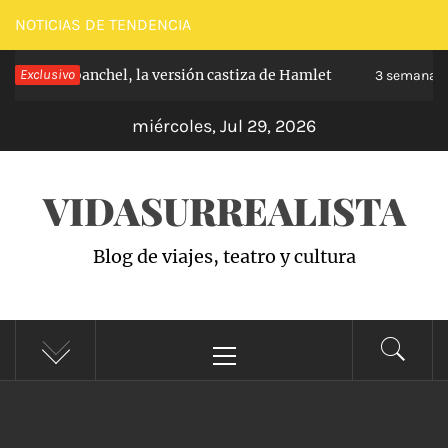
Saltar
NOTICIAS DE TENDENCIA
al
pe de Carabanchel, la versión castiza de Hamlet
Exclusivo
contenido
3 semanas h
miércoles, Jul 29, 2026
VIDASURREALISTA
Blog de viajes, teatro y cultura
Menú
principal