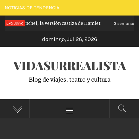
Saltar
NOTICIAS DE TENDENCIA
al
e de Carabanchel, la versión castiza de Hamlet
Exclusivo
contenido
3 semanas ha
domingo, Jul 26, 2026
VIDASURREALISTA
Blog de viajes, teatro y cultura
Menú
principal