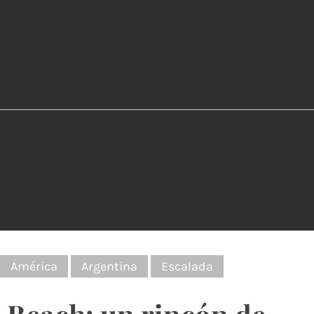
:
América
Argentina
Escalada