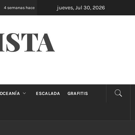
jueves, Jul 30, 2026
Oveja Negra: el unipersonal que se ríe de los ma
 semanas hace
ISTA
OCEANÍA
ESCALADA
GRAFITIS