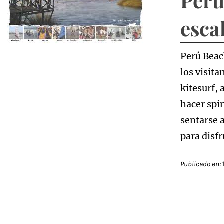
Perú
esca
Perú Beach
los visit
kitesurf, 
hacer spi
sentarse a
para disf
Publicado en: