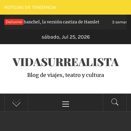
Saltar
NOTICIAS DE TENDENCIA
al
ipe de Carabanchel, la versión castiza de Hamlet
Exclusivo
contenido
3 semanas 
sábado, Jul 25, 2026
VIDASURREALISTA
Blog de viajes, teatro y cultura
Menú
principal