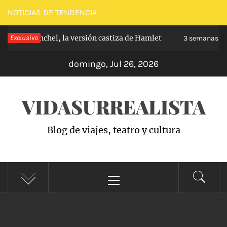
Saltar
NOTICIAS DE TENDENCIA
al
 de Carabanchel, la versión castiza de Hamlet
Exclusivo
contenido
3 semanas hac
domingo, Jul 26, 2026
VIDASURREALISTA
Blog de viajes, teatro y cultura
Menú
principal