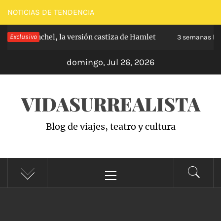
Saltar
NOTICIAS DE TENDENCIA
al
 de Carabanchel, la versión castiza de Hamlet
Exclusivo
contenido
3 semanas hac
domingo, Jul 26, 2026
VIDASURREALISTA
Blog de viajes, teatro y cultura
Menú
principal