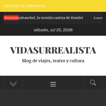
Saltar
NOTICIAS DE TENDENCIA
al
ncipe de Carabanchel, la versión castiza de Hamlet
Exclusivo
contenido
3 semana
sábado, Jul 25, 2026
VIDASURREALISTA
Blog de viajes, teatro y cultura
Menú
principal