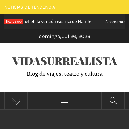
Saltar
NOTICIAS DE TENDENCIA
al
e de Carabanchel, la versión castiza de Hamlet
Exclusivo
contenido
3 semanas ha
domingo, Jul 26, 2026
VIDASURREALISTA
Blog de viajes, teatro y cultura
Menú
principal