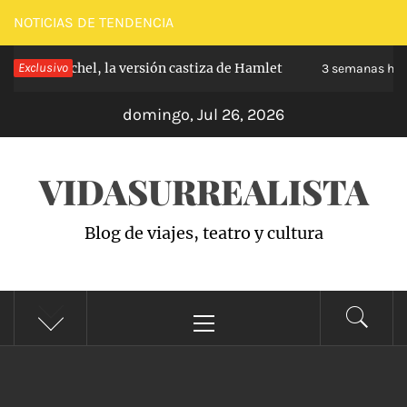
Saltar
NOTICIAS DE TENDENCIA
al
de Carabanchel, la versión castiza de Hamlet
Exclusivo
contenido
3 semanas hace
domingo, Jul 26, 2026
VIDASURREALISTA
Blog de viajes, teatro y cultura
Menú
principal