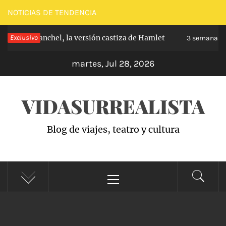
Saltar
NOTICIAS DE TENDENCIA
al
e de Carabanchel, la versión castiza de Hamlet
Exclusivo
contenido
3 semanas ha
martes, Jul 28, 2026
VIDASURREALISTA
Blog de viajes, teatro y cultura
Menú
principal