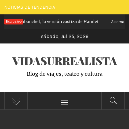
Saltar
NOTICIAS DE TENDENCIA
al
ipe de Carabanchel, la versión castiza de Hamlet
Exclusivo
contenido
3 semanas 
sábado, Jul 25, 2026
VIDASURREALISTA
Blog de viajes, teatro y cultura
Menú
principal