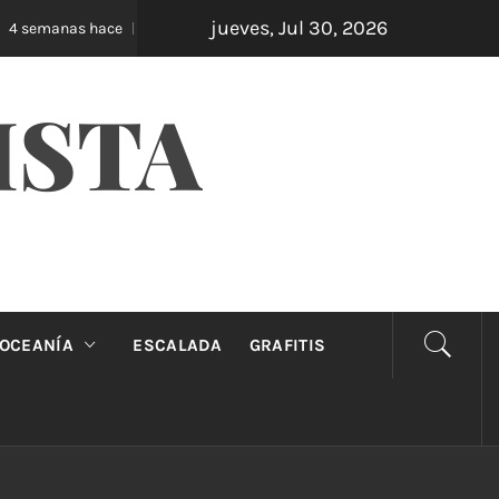
jueves, Jul 30, 2026
Oveja Negra: el unipersonal que se ríe de los ma
semanas hace
ISTA
OCEANÍA
ESCALADA
GRAFITIS