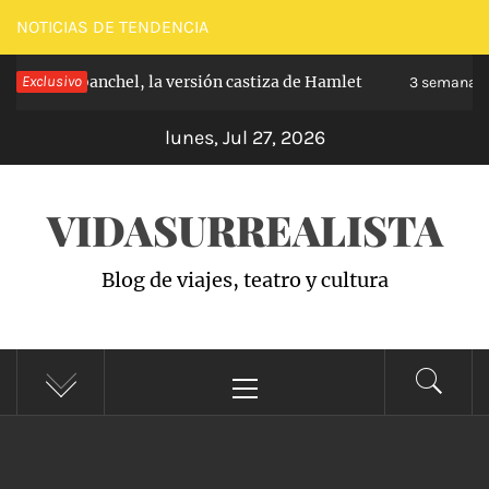
Saltar
NOTICIAS DE TENDENCIA
al
pe de Carabanchel, la versión castiza de Hamlet
Exclusivo
contenido
3 semanas h
lunes, Jul 27, 2026
VIDASURREALISTA
Blog de viajes, teatro y cultura
Menú
principal