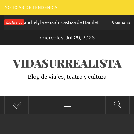
Saltar
NOTICIAS DE TENDENCIA
al
pe de Carabanchel, la versión castiza de Hamlet
Exclusivo
contenido
3 semanas h
miércoles, Jul 29, 2026
VIDASURREALISTA
Blog de viajes, teatro y cultura
Menú
principal