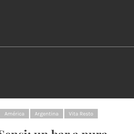
:
América
Argentina
Vita Resto