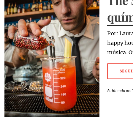
The 
quím
Por: Laur
happy hou
música. Ot
SEGUI
Publicado en: