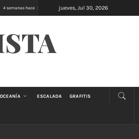
jueves, Jul 30, 2026
Oveja Negra: el unipersonal que se ríe de los man
semanas hace
ISTA
OCEANÍA
ESCALADA
GRAFITIS