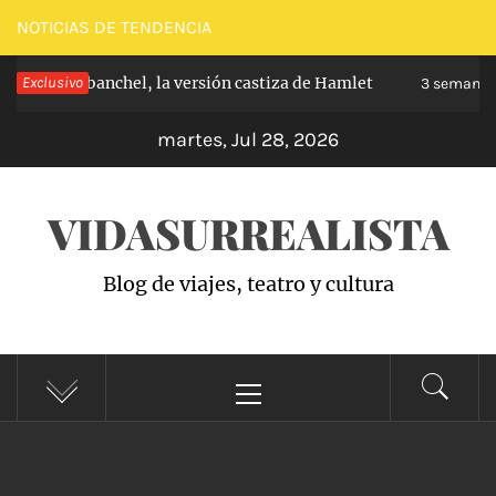
Saltar
NOTICIAS DE TENDENCIA
al
ipe de Carabanchel, la versión castiza de Hamlet
Exclusivo
contenido
3 semanas 
martes, Jul 28, 2026
VIDASURREALISTA
Blog de viajes, teatro y cultura
Menú
principal