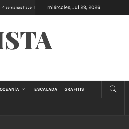
miércoles, Jul 29, 2026
Oveja Negra: el unipersonal que se ríe de los ma
 semanas hace
ISTA
OCEANÍA
ESCALADA
GRAFITIS