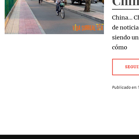
Chin
China… Ch
de notici
siendo un
cómo
SEGUI
Publicado en: