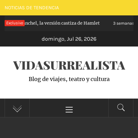
Saltar
NOTICIAS DE TENDENCIA
al
e de Carabanchel, la versión castiza de Hamlet
Exclusivo
contenido
3 semanas ha
domingo, Jul 26, 2026
VIDASURREALISTA
Blog de viajes, teatro y cultura
Menú
principal