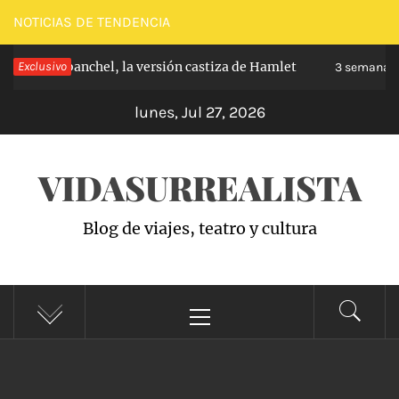
Saltar
NOTICIAS DE TENDENCIA
al
ipe de Carabanchel, la versión castiza de Hamlet
Exclusivo
contenido
3 semanas 
lunes, Jul 27, 2026
VIDASURREALISTA
Blog de viajes, teatro y cultura
Menú
principal