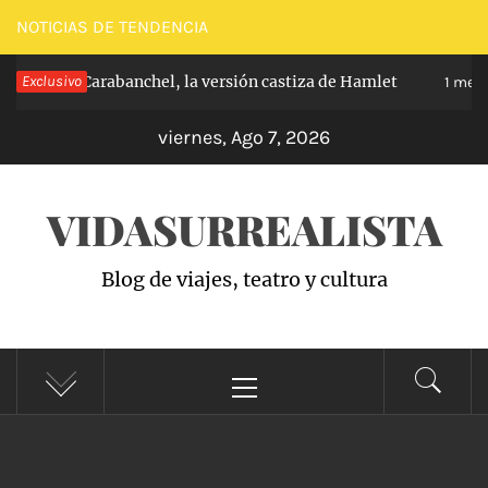
Saltar
NOTICIAS DE TENDENCIA
al
ríncipe de Carabanchel, la versión castiza de Hamlet
Exclusivo
contenido
1 mes h
viernes, Ago 7, 2026
VIDASURREALISTA
Blog de viajes, teatro y cultura
Menú
principal