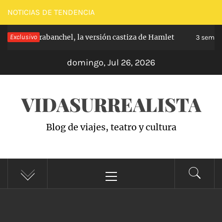
Saltar
NOTICIAS DE TENDENCIA
al
ncipe de Carabanchel, la versión castiza de Hamlet
Exclusivo
contenido
3 semana
domingo, Jul 26, 2026
VIDASURREALISTA
Blog de viajes, teatro y cultura
Menú
principal