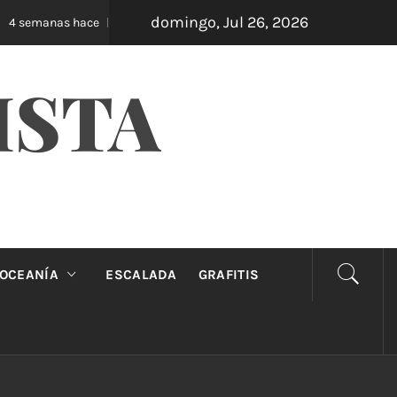
domingo, Jul 26, 2026
Oveja Negra: el unipersonal que se ríe de los ma
 semanas hace
ISTA
OCEANÍA
ESCALADA
GRAFITIS