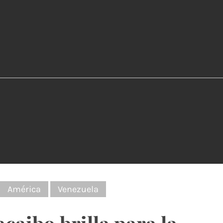
:
América
Venezuela