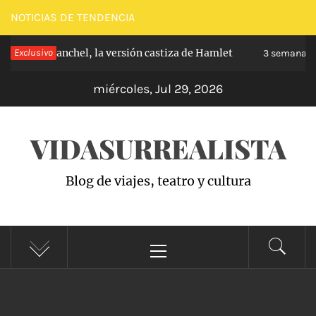
Saltar
NOTICIAS DE TENDENCIA
al
pe de Carabanchel, la versión castiza de Hamlet
Exclusivo
contenido
3 semanas h
miércoles, Jul 29, 2026
VIDASURREALISTA
Blog de viajes, teatro y cultura
Menú
principal