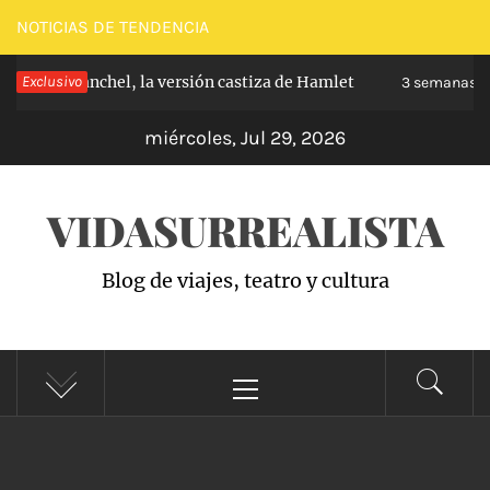
Saltar
NOTICIAS DE TENDENCIA
al
e de Carabanchel, la versión castiza de Hamlet
Exclusivo
contenido
3 semanas ha
miércoles, Jul 29, 2026
VIDASURREALISTA
Blog de viajes, teatro y cultura
Menú
principal