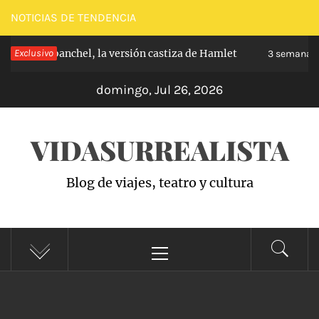
Saltar
NOTICIAS DE TENDENCIA
al
pe de Carabanchel, la versión castiza de Hamlet
Exclusivo
contenido
3 semanas h
domingo, Jul 26, 2026
VIDASURREALISTA
Blog de viajes, teatro y cultura
Menú
principal