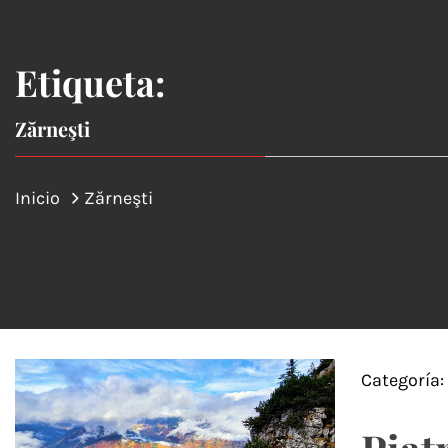
Etiqueta:
Zărneşti
Inicio
Zărneşti
Categoría