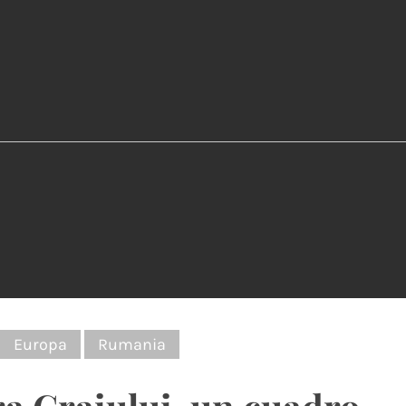
:
Europa
Rumania