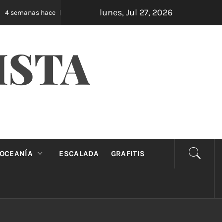
lunes, Jul 27, 2026
Oveja Negra: el unipersonal que se ríe de los ma
 semanas hace
ISTA
OCEANÍA
ESCALADA
GRAFITIS