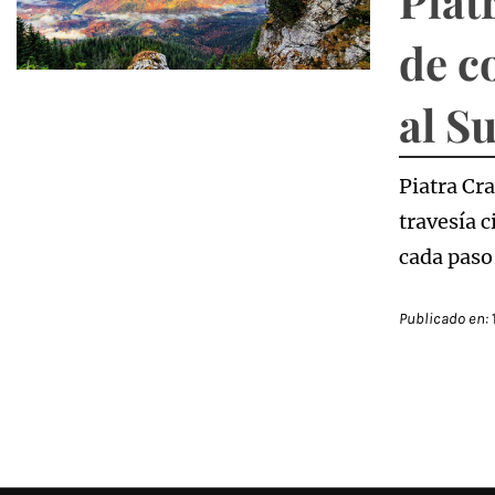
Piat
de c
al S
Piatra Cr
travesía 
cada paso
Publicado en: