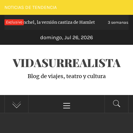
Saltar
NOTICIAS DE TENDENCIA
al
e de Carabanchel, la versión castiza de Hamlet
Exclusivo
contenido
3 semanas ha
domingo, Jul 26, 2026
VIDASURREALISTA
Blog de viajes, teatro y cultura
Menú
principal