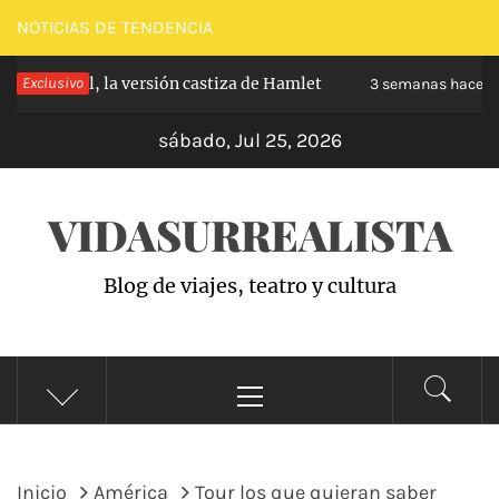
Saltar
NOTICIAS DE TENDENCIA
al
nchel, la versión castiza de Hamlet
Exclusivo
Zarzue
contenido
3 semanas hace
sábado, Jul 25, 2026
VIDASURREALISTA
Blog de viajes, teatro y cultura
Menú
principal
Inicio
América
Tour los que quieran saber