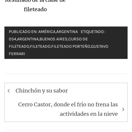
fileteado
PUBLICADO EN:
AMÉRICA
,
ARGENTINA
ETIQUETADO :
054
,
ARGENTINA
,
BUENOS AIRES
,
CURSO DE
FILETEADO
,
FILETEADO
,
FILETEADO PORTEÑO
,
GUSTAVO
FERRARI
Navegación
Chinchón y su sabor
de
entradas
Cerro Castor, donde el frío no frena las
actividades en la nieve