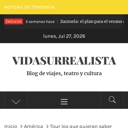
Saltar
NOTICIAS DE TENDENCIA
al
Hamlet
Exclusivo
Zarzuela: el plan para el verano en
contenido
3 semanas hace
lunes, Jul 27, 2026
VIDASURREALISTA
Blog de viajes, teatro y cultura
Menú
principal
Inicio
América
Tour los que quieran saber