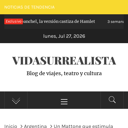
Saltar
NOTICIAS DE TENDENCIA
al
ipe de Carabanchel, la versión castiza de Hamlet
Exclusivo
contenido
3 semanas 
lunes, Jul 27, 2026
VIDASURREALISTA
Blog de viajes, teatro y cultura
Menú
principal
Inicio
Argentina
Un Mattone que estimula