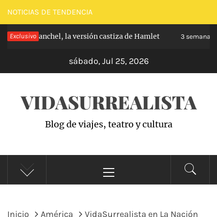
Saltar
NOTICIAS DE TENDENCIA
al
 de Carabanchel, la versión castiza de Hamlet
Exclusivo
contenido
3 semanas hac
sábado, Jul 25, 2026
VIDASURREALISTA
Blog de viajes, teatro y cultura
Menú
principal
Inicio
América
VidaSurrealista en La Nación