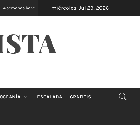
miércoles, Jul 29, 2026
Oveja Negra: el unipersonal que se ríe de los mand
emanas hace
ISTA
OCEANÍA
ESCALADA
GRAFITIS