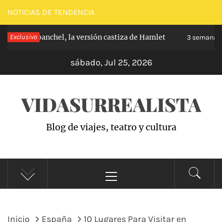
Saltar
NOTICIAS DE TENDENCIA
al
pe de Carabanchel, la versión castiza de Hamlet
Exclusivo
contenido
3 semanas 
sábado, Jul 25, 2026
VIDASURREALISTA
Blog de viajes, teatro y cultura
Menú
principal
Inicio
España
10 Lugares Para Visitar en