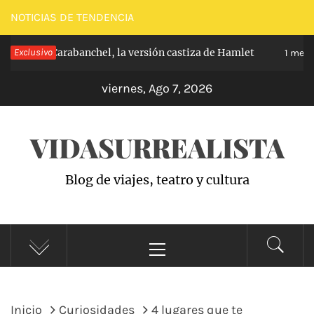
Saltar
NOTICIAS DE TENDENCIA
al
ríncipe de Carabanchel, la versión castiza de Hamlet
Exclusivo
contenido
1 mes h
viernes, Ago 7, 2026
VIDASURREALISTA
Blog de viajes, teatro y cultura
Menú
principal
Inicio
Curiosidades
4 lugares que te